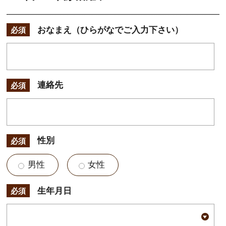
おなまえ（ひらがなでご入力下さい）
必須
連絡先
必須
性別
必須
男性
女性
生年月日
必須