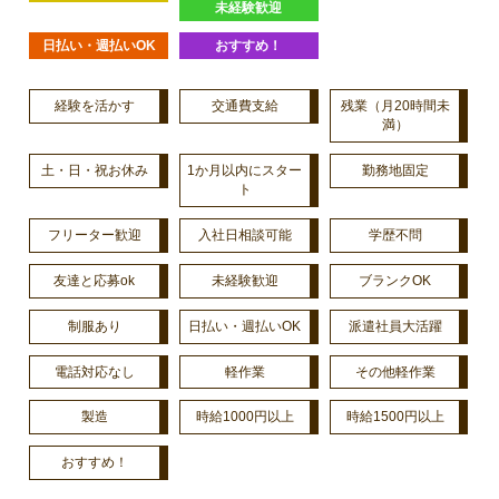
未経験歓迎
日払い・週払いOK
おすすめ！
経験を活かす
交通費支給
残業（月20時間未
満）
土・日・祝お休み
1か月以内にスター
勤務地固定
ト
フリーター歓迎
入社日相談可能
学歴不問
友達と応募ok
未経験歓迎
ブランクOK
制服あり
日払い・週払いOK
派遣社員大活躍
電話対応なし
軽作業
その他軽作業
製造
時給1000円以上
時給1500円以上
おすすめ！