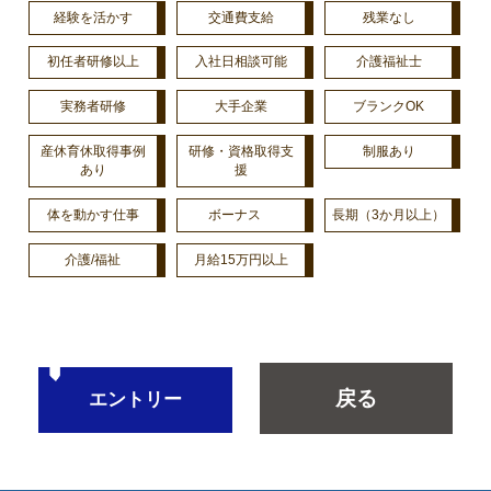
経験を活かす
交通費支給
残業なし
初任者研修以上
入社日相談可能
介護福祉士
実務者研修
大手企業
ブランクOK
産休育休取得事例
研修・資格取得支
制服あり
あり
援
体を動かす仕事
ボーナス
長期（3か月以上）
介護/福祉
月給15万円以上
戻る
エントリー